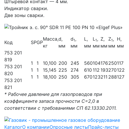
Штыревой контакт — 4 мм.
Индикатор сварки.
Две зоны сварки.
Масса,
d,
d
,
L,
L
,
Z,
Z
,
Н,
1
1
1
Код
SP
GP
кг
мм
мм
мм
мм
мм
мм
мм
753 201
819
1
1
10,100
200
245
560
104
176
250
117
753 201
1
1
15,145
225
274
610
112
193
270
122
820
1
1
18,100
250
305
670
123
211
288
127
753 201
821
* Рабочее давление для газопроводов при
коэффициенте запаса прочности С=2,0 в
соответствии с требованиями СП 62.13330.2011.
Каталог
О компании
Опросные листы
Прайс-листы