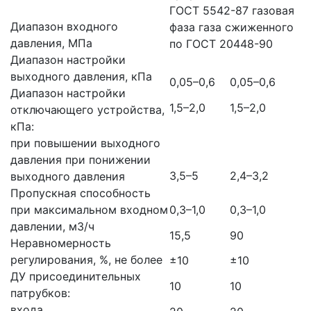
ГОСТ 5542-87 газовая
Диапазон входного
фаза газа сжиженного
давления, МПа
по ГОСТ 20448-90
Диапазон настройки
выходного давления, кПа
0,05–0,6
0,05–0,6
Диапазон настройки
1,5–2,0
1,5–2,0
отключающего устройства,
кПа:
при повышении выходного
давления при понижении
3,5–5
2,4–3,2
выходного давления
Пропускная способность
при максимальном входном
0,3–1,0
0,3–1,0
давлении, м3/ч
15,5
90
Неравномерность
регулирования, %, не более
±10
±10
ДУ присоединительных
10
10
патрубков:
входа