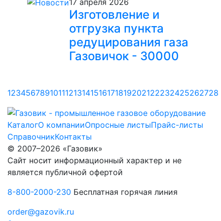
17 апреля 2026
Изготовление и
отгрузка пункта
редуцирования газа
Газовичок - 30000
1
2
3
4
5
6
7
8
9
10
11
12
13
14
15
16
17
18
19
20
21
22
23
24
25
26
27
28
Каталог
О компании
Опросные листы
Прайс-листы
Справочник
Контакты
© 2007–2026 «Газовик»
Сайт носит информационный характер и не
является публичной офертой
8-800-2000-230
Бесплатная горячая линия
order@gazovik.ru