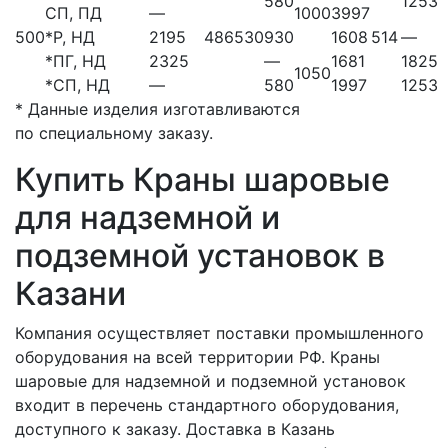
580
1253
СП, ПД
—
1000
3997
500
*
Р, НД
2195
486
530
930
1608
514
—
*
ПГ, НД
2325
—
1681
1825
1050
*
СП, НД
—
580
1997
1253
* Данные изделия изготавливаются
по специальному заказу.
Купить Краны шаровые
для надземной и
подземной установок в
Казани
Компания осуществляет поставки промышленного
оборудования на всей территории РФ. Краны
шаровые для надземной и подземной установок
входит в перечень стандартного оборудования,
доступного к заказу. Доставка в Казань