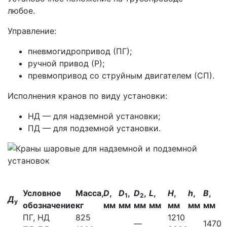
любое.
Управление:
пневмогидропривод (ПГ);
ручной привод (Р);
превмопривод со струйным двигателем (СП).
Исполнения кранов по виду установки:
НД — для надземной установки;
ПД — для подземной установки.
Условное
Масса,
D
,
D
,
D
,
L
,
H
,
h
,
B
,
1
2
Д
у
обозначение
кг
мм
мм
мм
мм
мм
мм
мм
ПГ, НД
825
1210
—
1470