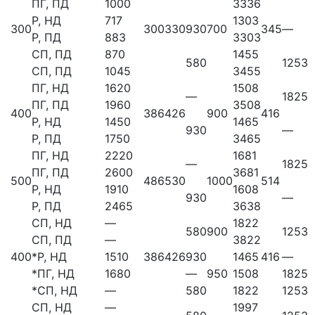
ПГ, ПД
1000
3336
Р, НД
717
1303
300
300
330
930
700
345
—
Р, ПД
883
3303
СП, ПД
870
1455
580
1253
СП, ПД
1045
3455
ПГ, НД
1620
1508
—
1825
ПГ, ПД
1960
3508
400
386
426
900
416
Р, НД
1450
1465
930
—
Р, ПД
1750
3465
ПГ, НД
2220
1681
—
1825
ПГ, ПД
2600
3681
500
486
530
1000
514
Р, НД
1910
1608
930
—
Р, ПД
2465
3638
СП, НД
—
1822
580
900
1253
СП, ПД
—
3822
400
*
Р, НД
1510
386
426
930
1465
416
—
*
ПГ, НД
1680
—
950
1508
1825
*
СП, НД
—
580
1822
1253
СП, НД
—
1997