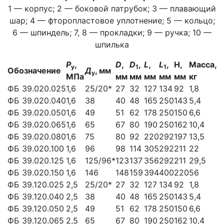
1 — корпус; 2 — боковой патрубок; 3 — плавающий
шар; 4 — фторопластовое уплотнение; 5 — кольцо;
6 — шпиндель; 7, 8 — прокладки; 9 — ручка; 10 —
шпилька
P
,
D
,
D
,
L
,
L
,
H,
Масса,
у
1
1
Обозначение
Д
, мм
у
МПа
мм
мм
мм
мм
мм
кг
ФБ 39.020.025
1,6
25/20*
27
32
127
134
92
1,8
ФБ 39.020.040
1,6
38
40
48
165
250
143
5,4
ФБ 39.020.050
1,6
49
51
62
178
250
150
6,6
ФБ 39.020.065
1,6
65
67
80
190
250
162
10,4
ФБ 39.020.080
1,6
75
80
92
220
292
197
13,5
ФБ 39.020.100
1,6
96
98
114
305
292
211
22
ФБ 39.020.125
1,6
125/96*
123
137
356
292
211
29,5
ФБ 39.020.150
1,6
146
148
159
394
400
220
56
ФБ 39.120.025
2,5
25/20*
27
32
127
134
92
1,8
ФБ 39.120.040
2,5
38
40
48
165
250
143
5,4
ФБ 39.120.050
2,5
49
51
62
178
250
150
6,6
ФБ 39.120.065
2,5
65
67
80
190
250
162
10,4