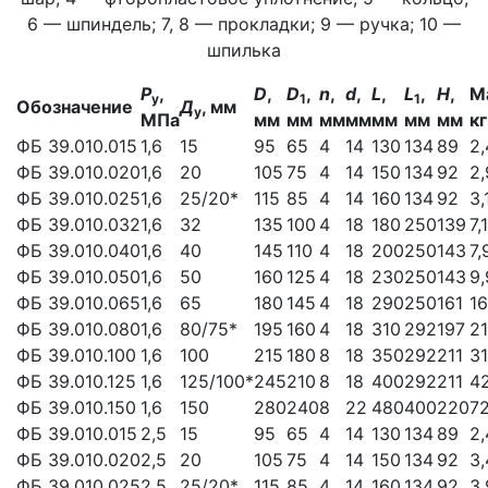
6 — шпиндель; 7, 8 — прокладки; 9 — ручка; 10 —
шпилька
P
,
D
,
D
,
n
,
d
,
L
,
L
,
H
,
М
у
1
1
Обозначение
Д
, мм
у
МПа
мм
мм
мм
мм
мм
мм
мм
кг
ФБ 39.010.015
1,6
15
95
65
4
14
130
134
89
2,
ФБ 39.010.020
1,6
20
105
75
4
14
150
134
92
2,
ФБ 39.010.025
1,6
25/20*
115
85
4
14
160
134
92
3,
ФБ 39.010.032
1,6
32
135
100
4
18
180
250
139
7,1
ФБ 39.010.040
1,6
40
145
110
4
18
200
250
143
7,
ФБ 39.010.050
1,6
50
160
125
4
18
230
250
143
9,
ФБ 39.010.065
1,6
65
180
145
4
18
290
250
161
16
ФБ 39.010.080
1,6
80/75*
195
160
4
18
310
292
197
21
ФБ 39.010.100
1,6
100
215
180
8
18
350
292
211
31
ФБ 39.010.125
1,6
125/100*
245
210
8
18
400
292
211
42
ФБ 39.010.150
1,6
150
280
240
8
22
480
400
220
7
ФБ 39.010.015
2,5
15
95
65
4
14
130
134
89
2,
ФБ 39.010.020
2,5
20
105
75
4
14
150
134
92
3,
ФБ 39.010.025
2,5
25/20*
115
85
4
14
160
134
92
3,