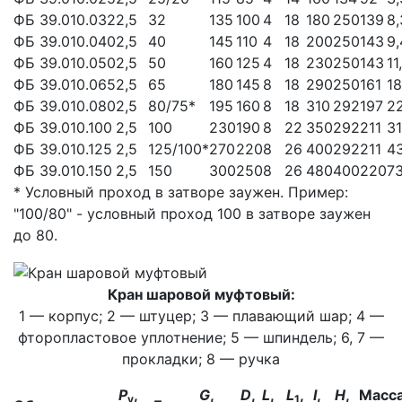
ФБ 39.010.032
2,5
32
135
100
4
18
180
250
139
8,
ФБ 39.010.040
2,5
40
145
110
4
18
200
250
143
9,
ФБ 39.010.050
2,5
50
160
125
4
18
230
250
143
11
ФБ 39.010.065
2,5
65
180
145
8
18
290
250
161
18
ФБ 39.010.080
2,5
80/75*
195
160
8
18
310
292
197
22
ФБ 39.010.100
2,5
100
230
190
8
22
350
292
211
31
ФБ 39.010.125
2,5
125/100*
270
220
8
26
400
292
211
43
ФБ 39.010.150
2,5
150
300
250
8
26
480
400
220
73
* Условный проход в затворе заужен. Пример:
"100/80" - условный проход 100 в затворе заужен
до 80.
Кран шаровой муфтовый:
1 — корпус; 2 — штуцер; 3 — плавающий шар; 4 —
фторопластовое уплотнение; 5 — шпиндель; 6, 7 —
прокладки; 8 — ручка
P
,
G
,
D
,
L
,
L
,
I
,
H
,
Масса
у
1