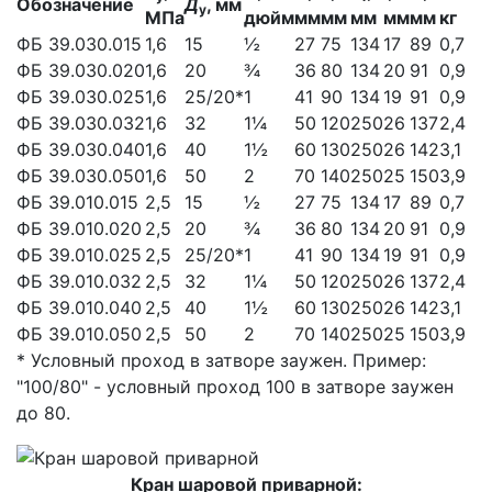
Обозначение
Д
, мм
у
МПа
дюйм
мм
мм
мм
мм
мм
кг
ФБ 39.030.015
1,6
15
½
27
75
134
17
89
0,7
ФБ 39.030.020
1,6
20
¾
36
80
134
20
91
0,9
ФБ 39.030.025
1,6
25/20*
1
41
90
134
19
91
0,9
ФБ 39.030.032
1,6
32
1¼
50
120
250
26
137
2,4
ФБ 39.030.040
1,6
40
1½
60
130
250
26
142
3,1
ФБ 39.030.050
1,6
50
2
70
140
250
25
150
3,9
ФБ 39.010.015
2,5
15
½
27
75
134
17
89
0,7
ФБ 39.010.020
2,5
20
¾
36
80
134
20
91
0,9
ФБ 39.010.025
2,5
25/20*
1
41
90
134
19
91
0,9
ФБ 39.010.032
2,5
32
1¼
50
120
250
26
137
2,4
ФБ 39.010.040
2,5
40
1½
60
130
250
26
142
3,1
ФБ 39.010.050
2,5
50
2
70
140
250
25
150
3,9
* Условный проход в затворе заужен. Пример:
"100/80" - условный проход 100 в затворе заужен
до 80.
Кран шаровой приварной: