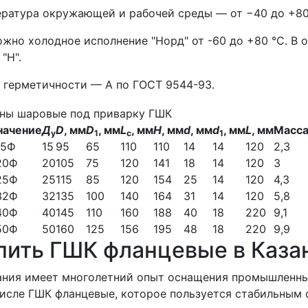
ратура окружающей и рабочей среды — от −40 до +80
жно холодное исполнение "Норд" от -60 до +80 °С. В 
 "Н".
 герметичности — А по ГОСТ 9544-93.
начение
Д
D
, мм
D
, мм
L
, мм
H
, мм
d
, мм
d
, мм
L
, мм
Масса,
у
1
c
1
15Ф
15
95
65
110
110
14
14
120
2,3
20Ф
20
105
75
120
141
18
14
120
3
25Ф
25
115
85
120
154
25
14
120
4,3
32Ф
32
135
100
140
164
31
14
120
5,8
40Ф
40
145
110
160
188
40
18
220
9,1
50Ф
50
160
125
156
195
48
18
220
9,9
пить ГШК фланцевые в Каза
ния имеет многолетний опыт оснащения промышленных
исле ГШК фланцевые, которое пользуется стабильным 