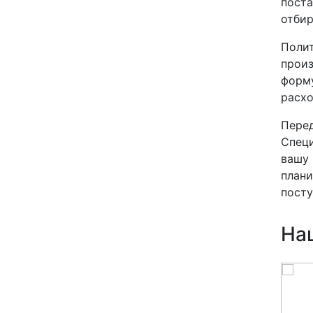
поста
отбир
Полит
произ
форму
расхо
Перед
Специ
вашу 
плани
посту
На