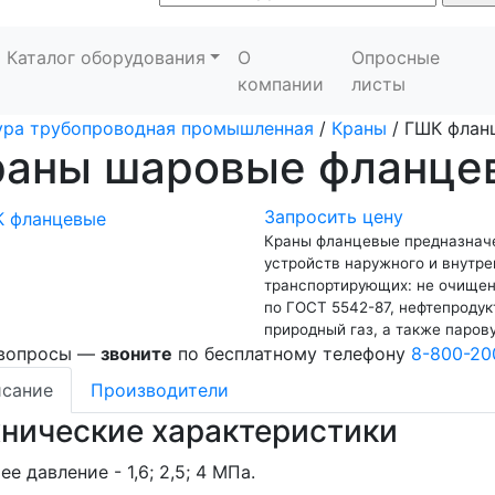
Каталог оборудования
О
Опросные
компании
листы
ура трубопроводная промышленная
/
Краны
/
ГШК флан
раны шаровые фланце
Запросить цену
Краны фланцевые предназначе
устройств наружного и внутре
транспортирующих: не очищен
по ГОСТ 5542-87, нефтепродук
природный газ, а также паро
 вопросы —
звоните
по бесплатному телефону
8-800-20
сание
Производители
хнические характеристики
ее давление - 1,6; 2,5; 4 МПа.