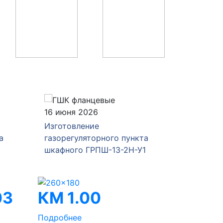
16 июня 2026
04 июня
Изготовление
Изготов
а
газорегуляторного пункта
газорег
шкафного ГРПШ-13-2Н-У1
ГРПШ-Р
03
КМ 1.00
Подробнее