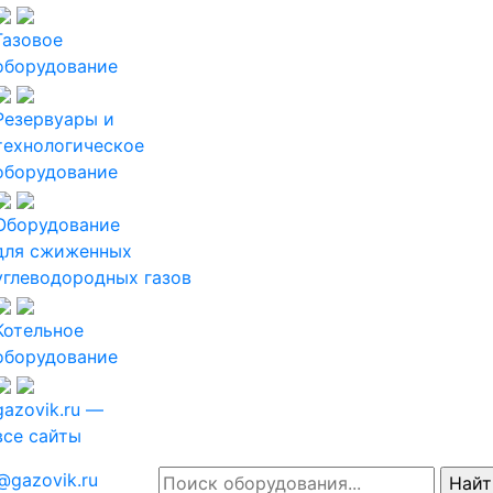
Газовое
оборудование
Резервуары и
технологическое
оборудование
Оборудование
для сжиженных
углеводородных газов
Котельное
оборудование
gazovik.ru —
все сайты
@gazovik.ru