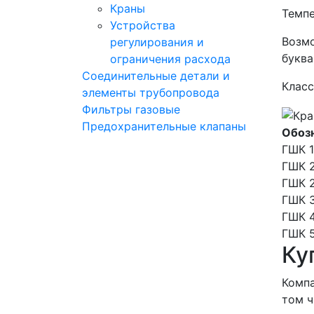
Краны
Темпе
Устройства
Возмо
регулирования и
буква
ограничения расхода
Соединительные детали и
Класс
элементы трубопровода
Фильтры газовые
Предохранительные клапаны
Обоз
ГШК 
ГШК 
ГШК 
ГШК 
ГШК 
ГШК 
Ку
Компа
том ч