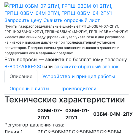
Запросить цену
Скачать опросный лист
Пункты газораспределительные шкафные ГРПШ-03БМ-07-2ПУ1,
ГРПШ-03БМ-01-2ПУ1, ГРПШ-03БМ-04М-2ПУ1, ГРПШ-03БМ-04-2ПУ1
имееют две линии редуцирования, узел учета газа и два регулятора
на низкое и высокое давление при последовательой установке
регуляторов. Предназнаечны для снижения высокого давления и
поддержания его в заданных пределах.
Есть вопросы —
звоните
по бесплатному телефону
8-800-2000-230
или
закажите обратный звонок
.
Описание
Устройство и принцип работы
Опросные листы
Производители
Технические характеристики
03БM-07-
03БМ-01-
03БМ-04М-2ПУ
2ПУ1
2ПУ1
Регулятор давления газа:
Линия 1
РДСК-50БМ
РДСК-50БМ
РДСК-50БМ