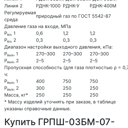
Линия 2
РДНК-1000
РДНК-У
РДНК-400М
Регулируемая
природный газ по ГОСТ 5542-87
среда
Давление газа на входе, МПа
Р
, 1
0,6
1,2
1,2
вх
Р
, 2
0,3
0,3
0,3
вх
Диапазон настройки выходного давления, кПа:
Р
, 1
270–300
270–300
270–300
вых
Р
, 2
2–5
2–5
2–5
вых
Пропускная способность (для газа плотностью ρ = 0,7
ч:
Р
, 1
400
750
750
вых
Р
, 2
300
250
250
вых
Масса, кг*
250
250
250
* Массу изделий уточнять при заказе, в таблице
указаны справочные данные.
Купить ГРПШ-03БМ-07-