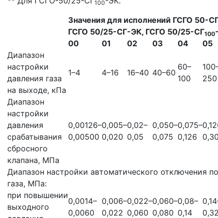
** Для ГСГО-50/25-СГ
-ЭК.
100
Значения для исполнений ГСГО 50-СГ
ГСГО 50/25-СГ-ЭК, ГСГО 50/25-СГ
100
00
01
02
03
04
05
Диапазон
настройки
60–
100
1–4
4–16
16–40
40–60
давления газа
100
250
на выходе, кПа
Диапазон
настройки
давления
0,00126–
0,005–
0,02–
0,050–
0,075–
0,12
срабатывания
0,00500
0,020
0,05
0,075
0,126
0,3
сбросного
клапана, МПа
Диапазон настройки автоматического отключения п
газа, МПа:
при повышении
0,0014–
0,006–
0,022–
0,060–
0,08–
0,14
выходного
0,0060
0,022
0,060
0,080
0,14
0,3