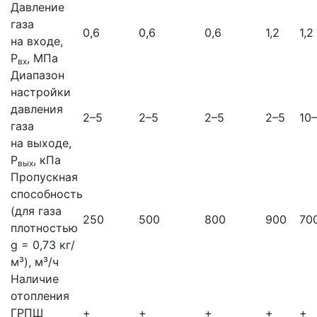
Давление
газа
0,6
0,6
0,6
1,2
1,2
на входе,
Р
, МПа
вх
Диапазон
настройки
давления
2–5
2–5
2–5
2–5
10
газа
на выходе,
Р
, кПа
вых
Пропускная
способность
(для газа
250
500
800
900
70
плотностью
g = 0,73 кг/
м³), м³/ч
Наличие
отопления
ГРПШ
+
+
+
+
+