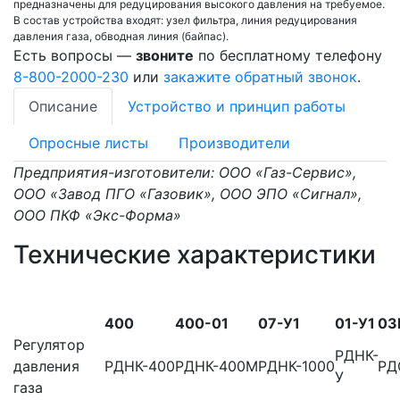
предназначены для редуцирования высокого давления на требуемое.
В состав устройства входят: узел фильтра, линия редуцирования
давления газа, обводная линия (байпас).
Есть вопросы —
звоните
по бесплатному телефону
8-800-2000-230
или
закажите обратный звонок
.
Описание
Устройство и принцип работы
Опросные листы
Производители
Предприятия-изготовители: ООО «Газ-Сервис»,
ООО «Завод ПГО «Газовик», ООО ЭПО «Сигнал»,
ООО ПКФ «Экс-Форма»
Технические характеристики
400
400-01
07-У1
01-У1
03
Регулятор
РДНК-
давления
РДНК-400
РДНК-400М
РДНК-1000
РД
У
газа