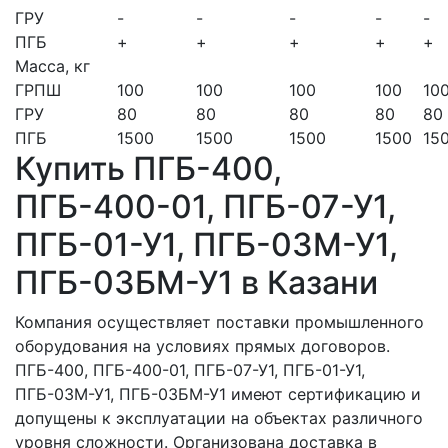
ГРУ
-
-
-
-
-
ПГБ
+
+
+
+
+
Масса, кг
ГРПШ
100
100
100
100
10
ГРУ
80
80
80
80
80
ПГБ
1500
1500
1500
1500
15
Купить ПГБ-400,
ПГБ-400-01, ПГБ-07-У1,
ПГБ-01-У1, ПГБ-03М-У1,
ПГБ-03БМ-У1 в Казани
Компания осуществляет поставки промышленного
оборудования на условиях прямых договоров.
ПГБ-400, ПГБ-400-01, ПГБ-07-У1, ПГБ-01-У1,
ПГБ-03М-У1, ПГБ-03БМ-У1 имеют сертификацию и
допущены к эксплуатации на объектах различного
уровня сложности. Организована доставка в