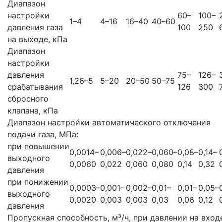
Диапазон
настройки
60–
100–
1–4
4–16
16–40
40–60
давления газа
100
250
на выходе, кПа
Диапазон
настройки
давления
75–
126–
1,26–5
5–20
20–50
50–75
срабатывания
126
300
сбросного
клапана, кПа
Диапазон настройки автоматического отключения
подачи газа, МПа:
при повышении
0,0014–
0,006–
0,022–
0,060–
0,08–
0,14–
выходного
0,0060
0,022
0,060
0,080
0,14
0,32
давления
при понижении
0,0003–
0,001–
0,002–
0,01–
0,01–
0,05–
выходного
0,0020
0,003
0,003
0,03
0,06
0,12
давления
Пропускная способность, м³/ч, при давлении на вход