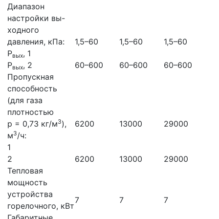
Диапазон
настройки вы-
ходного
давления, кПа:
1,5–60
1,5–60
1,5–60
Р
, 1
вых
Р
, 2
60–600
60–600
60–600
вых
Пропускная
способность
(для газа
плотностью
3
р = 0,73 кг/м
),
6200
13000
29000
3
м
/ч:
1
2
6200
13000
29000
Тепловая
мощность
устройства
7
7
7
горелочного, кВт
Габаритные