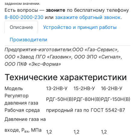
заданном значении.
Есть вопросы —
звоните
по бесплатному телефону
8-800-2000-230
или
закажите обратный звонок
.
Описание
Устройство и принцип работы
Производители
Предприятия-изготовители:ООО «Газ-Сервис»,
ООО «Завод ПГО «Газовик», ООО ЭПО «Сигнал»,
ООО ПКФ «Экс-Форма»
Технические характеристики
Модель
13-2НВ-У
15-2НВ-У
16-2НВ-У
Регулятор
РДГ-50Н(В)
РДГ-80Н(В)
РДГ-150Н(В)
давления газа
Рабочая среда
природный газ по ГОСТ 5542-87
Давление газа на
входе, Р
, МПа
1,2
1,2
1,2
вх