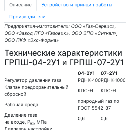
Описание
Устройство и принцип работы
Производители
Предприятия-изготовители: ООО «Газ-Сервис»,
ООО «Завод ПГО «Газовик», ООО ЭПО «Сигнал»,
ООО ПКФ «Экс-Форма»
Технические характеристики
ГРПШ-04-2У1 и ГРПШ-07-2У1
04-2У1
07-2У1
Регулятор давления газа
РДНК-400
РДНК-1000
Клапан предохранительный
КПС-Н
КПС-Н
сбросной
природный газ по
Рабочая среда
ГОСТ 5542-87
Давление газа
0,6
0,6
на входе, Р
, МПа
вх
Диапазон настройки