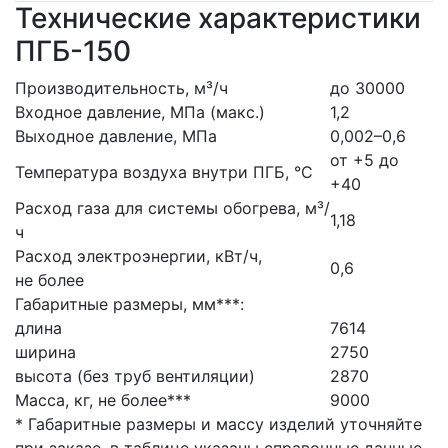
Технические характеристики
ПГБ-150
Производительность, м³/ч
до 30000
Входное давление, МПа (макс.)
1,2
Выходное давление, МПа
0,002–0,6
от +5 до
Температура воздуха внутри ПГБ, °С
+40
Расход газа для системы обогрева, м³/
1,18
ч
Расход электроэнергии, кВт/ч,
0,6
не более
Габаритные размеры, мм***:
длина
7614
ширина
2750
высота (без труб вентиляции)
2870
Масса, кг, не более***
9000
* Габаритные размеры и массу изделий уточняйте