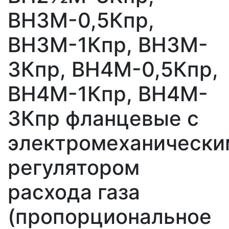
ВН3M-0,5Кпр,
ВН3M-1Кпр, ВН3M-
3Кпр, ВН4M-0,5Кпр,
ВН4M-1Кпр, ВН4M-
3Кпр фланцевые с
электромеханически
регулятором
расхода газа
(пропорциональное