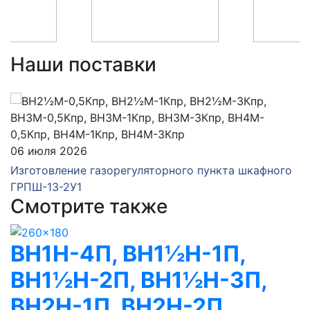
Наши поставки
06 июля 2026
Изготовление газорегуляторного пункта шкафного
ГРПШ-13-2У1
Смотрите также
ВН1Н-4П, ВН1½Н-1П,
ВН1½Н-2П, ВН1½Н-3П,
ВН2Н-1П, ВН2Н-2П,