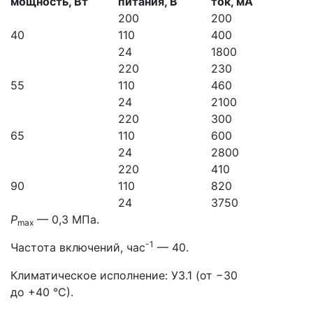
мощность, Вт
питания, В
ток, мА
200
200
40
110
400
24
1800
220
230
55
110
460
24
2100
220
300
65
110
600
24
2800
220
410
90
110
820
24
3750
P
— 0,3 МПа.
max
-1
Частота включений, час
— 40.
Климатическое исполнение: У3.1 (от −30
до +40 °С).