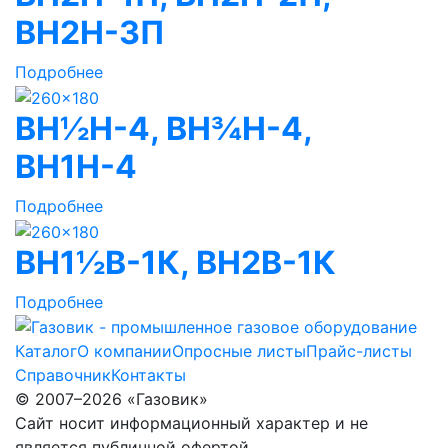
ВН2Н-3П
Подробнее
ВН½Н-4, ВН¾Н-4,
ВН1Н-4
Подробнее
ВН1½В-1К, ВН2В-1К
Подробнее
Каталог
О компании
Опросные листы
Прайс-листы
Справочник
Контакты
© 2007–2026 «Газовик»
Сайт носит информационный характер и не
является публичной офертой