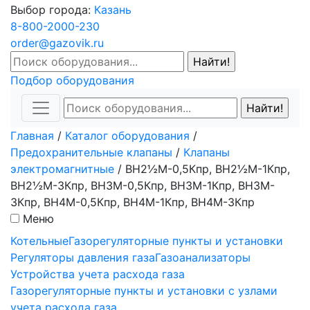
Выбор города:
Казань
8-800-2000-230
order@gazovik.ru
Подбор оборудования
Главная
/
Каталог оборудования
/
Предохранительные клапаны
/
Клапаны
электромагнитные
/
ВН2½M-0,5Кпр, ВН2½M-1Кпр,
ВН2½M-3Кпр, ВН3M-0,5Кпр, ВН3M-1Кпр, ВН3M-
3Кпр, ВН4M-0,5Кпр, ВН4M-1Кпр, ВН4M-3Кпр
Меню
Котельные
Газорегуляторные пункты и установки
Регуляторы давления газа
Газоанализаторы
Устройства учета расхода газа
Газорегуляторные пункты и установки с узлами
учета расхода газа