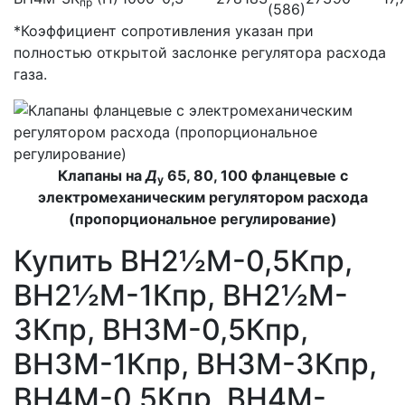
пр
(586)
*Коэффициент сопротивления указан при
полностью открытой заслонке регулятора расхода
газа.
Клапаны на
Д
65, 80, 100 фланцевые с
у
электромеханическим регулятором расхода
(пропорциональное регулирование)
Купить ВН2½M-0,5Кпр,
ВН2½M-1Кпр, ВН2½M-
3Кпр, ВН3M-0,5Кпр,
ВН3M-1Кпр, ВН3M-3Кпр,
ВН4M-0,5Кпр, ВН4M-