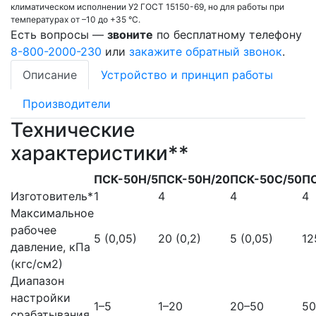
климатическом исполнении У2 ГОСТ 15150-69, но для работы при
температурах от –10 до +35 °С.
Есть вопросы —
звоните
по бесплатному телефону
8-800-2000-230
или
закажите обратный звонок
.
Описание
Устройство и принцип работы
Производители
Технические
характеристики**
ПСК-50Н/5
ПСК-50Н/20
ПСК-50С/50
ПС
Изготовитель*
1
4
4
4
Максимальное
рабочее
5 (0,05)
20 (0,2)
5 (0,05)
12
давление, кПа
(кгс/см2)
Диапазон
настройки
1–5
1–20
20–50
50
срабатывания,