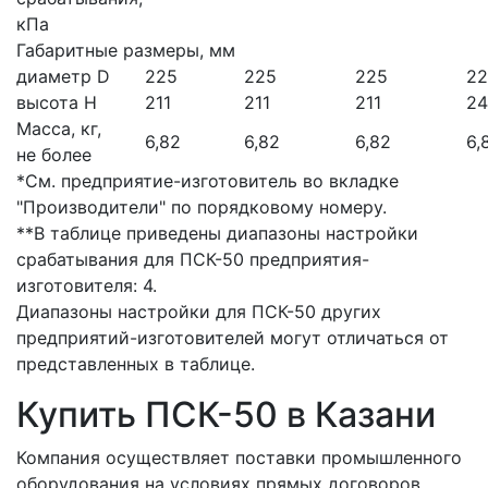
кПа
Габаритные размеры, мм
диаметр D
225
225
225
22
высота Н
211
211
211
24
Масса, кг,
6,82
6,82
6,82
6,
не более
*См. предприятие-изготовитель во вкладке
"Производители" по порядковому номеру.
**В таблице приведены диапазоны настройки
срабатывания для ПСК-50 предприятия-
изготовителя: 4.
Диапазоны настройки для ПСК-50 других
предприятий-изготовителей могут отличаться от
представленных в таблице.
Купить ПСК-50 в Казани
Компания осуществляет поставки промышленного
оборудования на условиях прямых договоров.