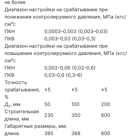
не более
Диапазон настройки на срабатывание при
понижении контролируемого давления, МПа (кгс/
см²):
ПКН
0,0003–0,003 (0,003–0,03)
ПКВ
0,003–0,03 (0,03–0,3)
Диапазон настройки на срабатывание при
повышении контролируемого давления, МПа (кгс/
см²):
ПКН
0,002–0,06 (0,02–0,6)
ПКВ
0,03–0,6 (0,3–6)
Точность
срабатывания,
±5
±5
±5
%
Д
, мм
50
100
200
у
Строительная
230
350
600
длина, мм
Габаритные размеры, мм:
длина
385
388
600