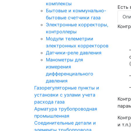
комплексы
Есть
Бытовые и коммунально-
Опи
бытовые счетчики газа
Электронные корректоры,
Контр
контроллеры
Модули телеметрии
электронных корректоров
Датчики-реле давления
Манометры для
измерения
дифференциального
давления
Газорегуляторные пункты и
установки с узлами учета
Контр
расхода газа
парам
Арматура трубопроводная
промышленная
Контр
Соединительные детали и
и т.п
элементы трубопровода