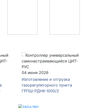
04 июня 2026
28 мая 
Изготовление и отгрузка
Изготов
а
газорегуляторного пункта
газорег
1
ГРПШ-РДНК-1000/2
ГРПШ-4