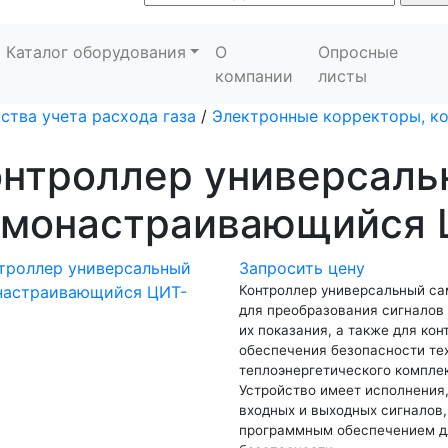
Каталог оборудования
О
Опросные
компании
листы
ства учета расхода газа
/
Электронные корректоры, к
онтроллер универсаль
амонастраивающийся 
Запросить цену
Контроллер универсальный с
для преобразования сигналов
их показания, а также для кон
обеспечения безопасности те
теплоэнергетического комплек
Устройство имеет исполнения
входных и выходных сигналов
программным обеспечением дл