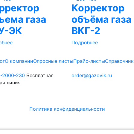
рректор
Корректор
ъема газа
объёма газа
У-ЭК
ВКГ-2
обнее
Подробнее
ог
О компании
Опросные листы
Прайс-листы
Справочник
0-2000-230
Бесплатная
order@gazovik.ru
ая линия
Политика конфиденциальности