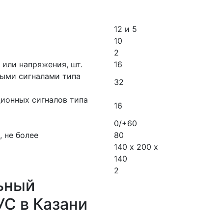
12 и 5
10
2
 или напряжения, шт.
16
ными сигналами типа
32
ионных сигналов типа
16
0/+60
 не более
80
140 х 200 х
140
2
ьный
С в Казани