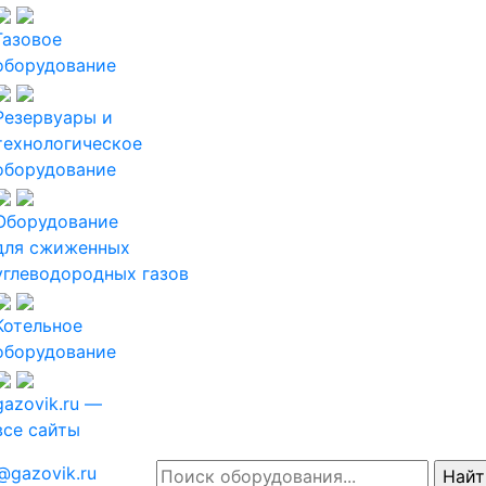
Газовое
оборудование
Резервуары и
технологическое
оборудование
Оборудование
для сжиженных
углеводородных газов
Котельное
оборудование
gazovik.ru —
все сайты
@gazovik.ru