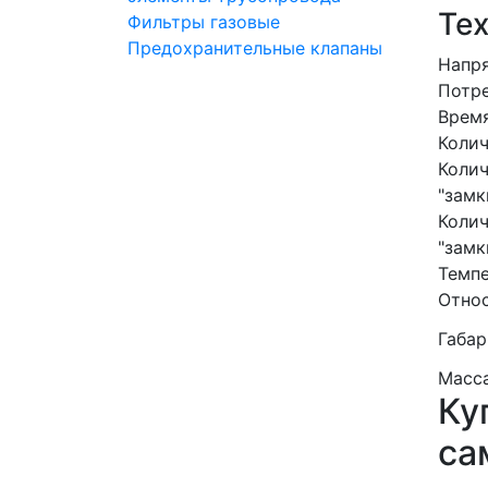
Те
Фильтры газовые
Предохранительные клапаны
Напря
Потре
Время
Колич
Колич
"замк
Колич
"замк
Темпе
Относ
Габар
Масса
Ку
са