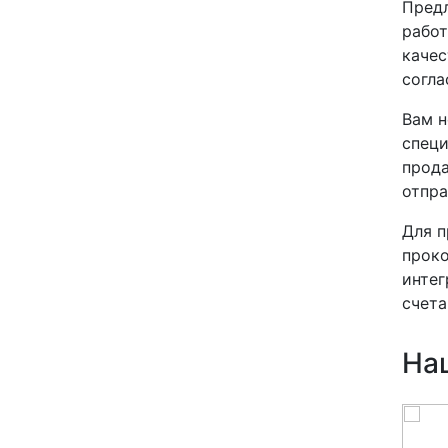
Предл
работ
качес
согла
Вам н
специ
прода
отпра
Для п
проко
интег
счета
На