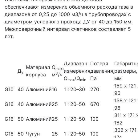
обеспечивают измерение объемного расхода газа в
диапазоне от 0,25 до 1000 м3/ч в трубопроводах с
диаметром условного прохода ДУ от 40 до 150 мм.
Межповерочный интервал счетчиков составляет 5
лет.
Диапазон
Потеря
Габаритн
Материал
Q
,
max
Д
измерения
давления,
размеры,
у
3
корпуса
м
/ч
Q
/Q
Па
мм
max
min
159 х 121 
G10
40
Алюминий
16
1 : 20–30
270
96
159 х 121 
G16
40
Алюминий
25
1 : 20–50
670
96
311 х 171 
G16
50
Алюминий
25
1 : 20–50
100
182
302 х 171
G16
50
Чугун
25
1 : 20–50
100
174