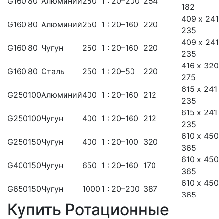
G160
80
Алюминий
250
1 : 20–200
254
182
409 х 241
G160
80
Алюминий
250
1 : 20–160
220
235
409 х 241
G160
80
Чугун
250
1 : 20–160
220
235
416 х 320
G160
80
Сталь
250
1 : 20–50
220
275
615 х 241
G250
100
Алюминий
400
1 : 20–160
212
235
615 х 241
G250
100
Чугун
400
1 : 20–160
212
235
610 х 450
G250
150
Чугун
400
1 : 20–100
320
365
610 х 450
G400
150
Чугун
650
1 : 20–160
170
365
610 х 450
G650
150
Чугун
1000
1 : 20–200
387
365
Купить Ротационные