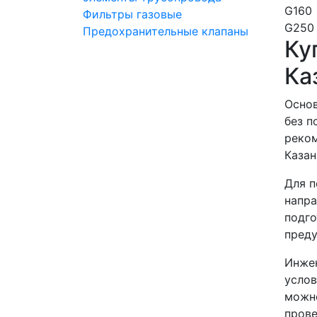
G160
Фильтры газовые
G250
Предохранительные клапаны
Ку
Ка
Основ
без п
реком
Казан
Для п
напра
подго
преду
Инжен
услов
можно
прове