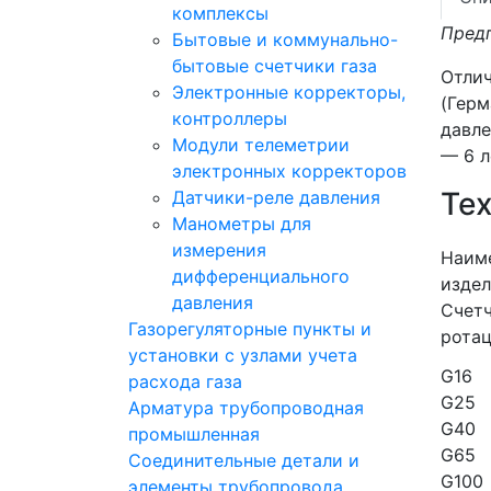
комплексы
Предп
Бытовые и коммунально-
бытовые счетчики газа
Отлич
Электронные корректоры,
(Герм
контроллеры
давле
Модули телеметрии
— 6 л
электронных корректоров
Те
Датчики-реле давления
Манометры для
измерения
Наим
дифференциального
издел
давления
Счетч
Газорегуляторные пункты и
рота
установки с узлами учета
G16
расхода газа
G25
Арматура трубопроводная
G40
промышленная
G65
Соединительные детали и
G100
элементы трубопровода