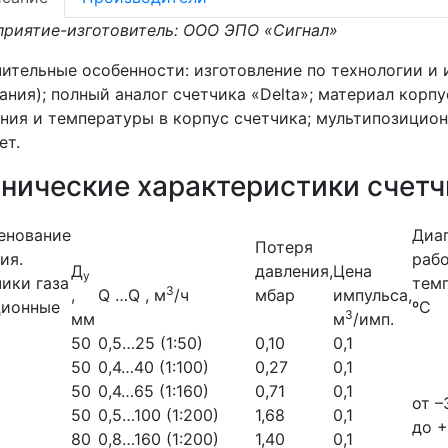
риятие-изготовитель: ООО ЭПО «Сигнал»
ительные особенности: изготовление по технологии и 
ания); полный аналог счетчика «Delta»; материал корп
ния и температуры в корпус счетчика; мультипозици
ет.
хнические характеристики счетч
енование
Диа
Потеря
ия.
раб
Д
давления,
Цена
у
ики газа
темп
3
,
Q …Q , м
/ч
мбар
импульса,
ционные
ºС
3
мм
м
/имп.
50
0,5…25 (1:50)
0,10
0,1
50
0,4…40 (1:100)
0,27
0,1
50
0,4…65 (1:160)
0,71
0,1
от –
50
0,5…100 (1:200)
1,68
0,1
до +
80
0,8…160 (1:200)
1,40
0,1