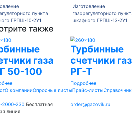
овление
Изготовление
егуляторного пункта
газорегуляторного пункт
ного ГРПШ-10-2У1
шкафного ГРПШ-13-2У1
отрите также
рбинные
Турбинные
етчики газа
счетчики га
Г 50-100
РГ-Т
обнее
Подробнее
ог
О компании
Опросные листы
Прайс-листы
Справочник
0-2000-230
Бесплатная
order@gazovik.ru
ая линия