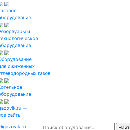
Газовое
оборудование
Резервуары и
технологическое
оборудование
Оборудование
для сжиженных
углеводородных газов
Котельное
оборудование
gazovik.ru —
все сайты
@gazovik.ru