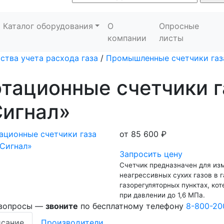
Каталог оборудования
О
Опросные
компании
листы
ства учета расхода газа
/
Промышленные счетчики газ
тационные счетчики г
Сигнал»
от
85 600 ₽
Запросить цену
Счетчик предназначен для изм
неагрессивных сухих газов в 
газорегуляторных пунктах, кот
при давлении до 1,6 МПа.
 вопросы —
звоните
по бесплатному телефону
8-800-20
сание
Производители