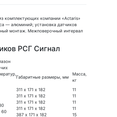
из комплектующих компании «Actaris»
уса — алюминий; установка датчиков
онный монтаж. Межповерочный интервал
иков РСГ Сигнал
пазон
очих
ератур,
Масса,
Габаритные размеры, мм
кг
311 х 171 х 182
11
311 х 171 х 182
11
311 х 171 х 182
11
30
311 х 171 х 182
11
 60
387 х 171 х 182
15