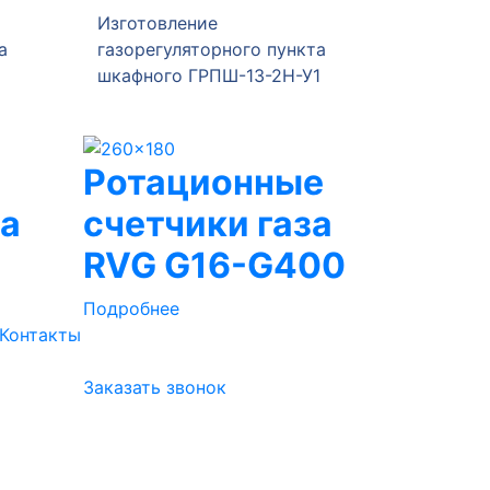
Изготовление
Изготов
а
газорегуляторного пункта
газорег
шкафного ГРПШ-13-2Н-У1
ГРПШ-Р
Ротационные
за
счетчики газа
RVG G16-G400
Подробнее
Контакты
Заказать звонок