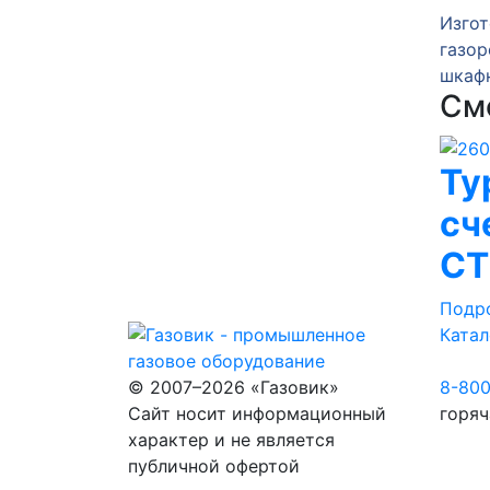
зка
Изготовление и отгрузка
Изгот
 газа
газорегуляторного пункта
газор
ГРПШ-13-2У1
шкаф
См
Ту
сч
СТ
Подр
Катал
© 2007–2026 «Газовик»
8-80
Сайт носит информационный
горяч
характер и не является
публичной офертой