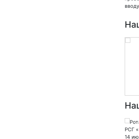
вводу
На
На
23 июля 2026
14 ию