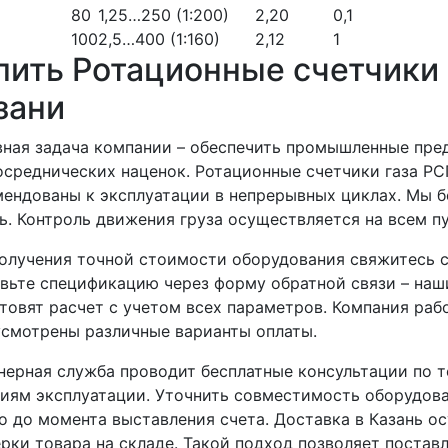
80
1,25…250 (1:200)
2,20
0,1
100
2,5…400 (1:160)
2,12
1
пить Ротационные счетчики 
зани
ная задача компании – обеспечить промышленные пре
осреднических наценок. Ротационные счетчики газа РС
ендованы к эксплуатации в непрерывных циклах. Мы бе
ь. Контроль движения груза осуществляется на всем п
олучения точной стоимости оборудования свяжитесь с
вьте спецификацию через форму обратной связи – наш
товят расчет с учетом всех параметров. Компания ра
смотрены различные варианты оплаты.
ерная служба проводит бесплатные консультации по 
иям эксплуатации. Уточнить совместимость оборудо
 до момента выставления счета. Доставка в Казань о
рки товара на складе. Такой подход позволяет постав