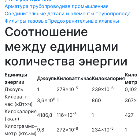
Арматура трубопроводная промышленная
Соединительные детали и элементы трубопровода
Фильтры газовые
Предохранительные клапаны
Соотношение
между единицами
количества энергии
Единицы
Кило
Джоуль
Киловатт×час
Килокалория
энергии
мет
-5
-6
Джоуль
1
278×10
239×10
0,102
Киловатт-
6
3,6×10
1
860
367×
час (кВт×ч)
Килокалория
-5
4186,8
116×10
1
427
(ккал)
Килограммо-
-8
-5
9,8
272×10
234×10
1
метр (кгс×м)