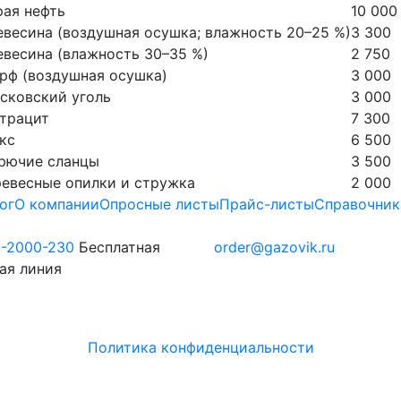
рая нефть
10 000
евесина (воздушная осушка; влажность 20–25 %)
3 300
евесина (влажность 30–35 %)
2 750
орф (воздушная осушка)
3 000
осковский уголь
3 000
нтрацит
7 300
окс
6 500
орючие сланцы
3 500
ревесные опилки и стружка
2 000
ог
О компании
Опросные листы
Прайс-листы
Справочник
0-2000-230
Бесплатная
order@gazovik.ru
ая линия
Политика конфиденциальности