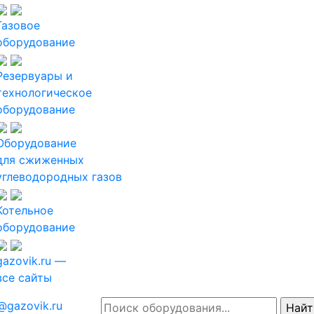
Газовое
оборудование
Резервуары и
технологическое
оборудование
Оборудование
для сжиженных
углеводородных газов
Котельное
оборудование
gazovik.ru —
все сайты
@gazovik.ru