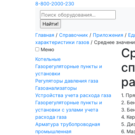
8-800-2000-230
Главная
/
Справочник
/
Приложения
/
Ед
характеристики газов
/
Среднее значени
Ср
Меню
Котельные
сп
Газорегуляторные пункты и
установки
ра
Регуляторы давления газа
Газоанализаторы
Устройства учета расхода газа
1. Пр
Газорегуляторные пункты и
2. Бе
установки с узлами учета
3. Бе
расхода газа
4. Ке
Арматура трубопроводная
5. Ди
промышленная
6. Ма