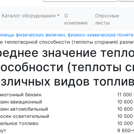
Каталог оборудования
О
Опросные
компании
листы
иницы физических величин, физико-химические понятия
е теплотворной способности (теплоты сгорания) разли
еднее значение тепл
особности (теплоты с
зличных видов топлив
ямогонный бензин
11 000
нзин авиационный
10 600
нзин автомобильный
10 600
росин осветительный
10 500
зельное топливо
10 000
зут
9 600–