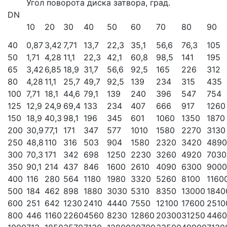
Угол поворота диска затвора, град.
DN
10
20
30
40
50
60
70
80
90
40
0,87
3,42
7,71
13,7
22,3
35,1
56,6
76,3
105
50
1,71
4,28
11,1
22,3
42,1
60,8
98,5
141
195
65
3,42
6,85
18,9
31,7
56,6
92,5
165
226
312
80
4,28
11,1
25,7
49,7
92,5
139
234
315
435
100
7,71
18,1
44,6
79,1
139
240
396
547
754
125
12,9
24,9
69,4
133
234
407
666
917
1260
150
18,9
40,3
98,1
196
345
601
1060
1350
1870
200
30,9
77,1
171
347
577
1010
1580
2270
3130
250
48,8
110
316
503
904
1580
2320
3420
4890
300
70,3
171
342
698
1250
2230
3260
4920
7030
350
90,1
214
437
846
1600
2610
4090
6300
9000
400
116
280
564
1180
1980
3320
5260
8100
1160
500
184
462
898
1880
3030
5310
8350
13000
1840
600
251
642
1230
2410
4440
7550
12100
17600
2510
800
446
1160
2260
4560
8230
12860
20300
31250
4460