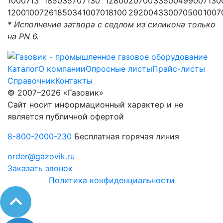
1000
713
1850
3570
7130
12800
20700
33500
49900
7130
1200
1007
2618
5034
10070
18100
29200
43300
70500
1007
* Исполнение затвора с седлом из силикона только
на PN 6.
Каталог
О компании
Опросные листы
Прайс-листы
Справочник
Контакты
© 2007–2026 «Газовик»
Сайт носит информационный характер и не
является публичной офертой
8-800-2000-230
Бесплатная горячая линия
order@gazovik.ru
Заказать звонок
Политика конфиденциальности