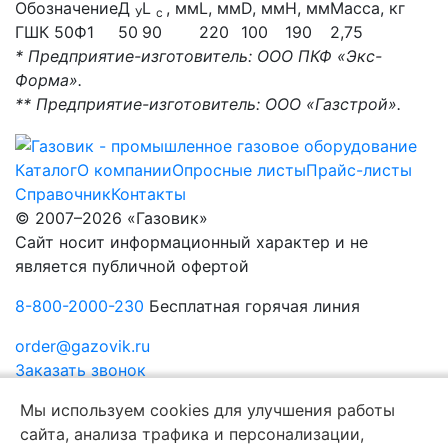
Обозначение
Д
L
, мм
L, мм
D, мм
Н, мм
Масса, кг
У
c
ГШК 50Ф1
50
90
220
100
190
2,75
* Предприятие-изготовитель: ООО ПКФ «Экс-
Форма».
** Предприятие-изготовитель: ООО «Газстрой».
Каталог
О компании
Опросные листы
Прайс-листы
Справочник
Контакты
© 2007–2026 «Газовик»
Сайт носит информационный характер и не
является публичной офертой
8-800-2000-230
Бесплатная горячая линия
order@gazovik.ru
Заказать звонок
Политика конфиденциальности
Мы используем cookies для улучшения работы
сайта, анализа трафика и персонализации,