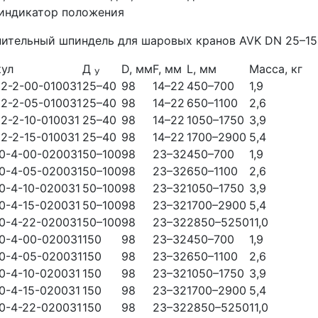
 индикатор положения
ительный шпиндель для шаровых кранов AVK DN 25–15
кул
Д
D, мм
F, мм
L, мм
Масса, кг
У
2-2-00-010031
25–40
98
14–22
450–700
1,9
2-2-05-010031
25–40
98
14–22
650–1100
2,6
2-2-10-010031
25–40
98
14–22
1050–1750
3,9
2-2-15-010031
25–40
98
14–22
1700–2900
5,4
0-4-00-020031
50–100
98
23–32
450–700
1,9
0-4-05-020031
50–100
98
23–32
650–1100
2,6
0-4-10-020031
50–100
98
23–32
1050–1750
3,9
0-4-15-020031
50–100
98
23–32
1700–2900
5,4
0-4-22-020031
50–100
98
23–32
2850–5250
11,0
0-4-00-020031
150
98
23–32
450–700
1,9
0-4-05-020031
150
98
23–32
650–1100
2,6
0-4-10-020031
150
98
23–32
1050–1750
3,9
0-4-15-020031
150
98
23–32
1700–2900
5,4
0-4-22-020031
150
98
23–32
2850–5250
11,0