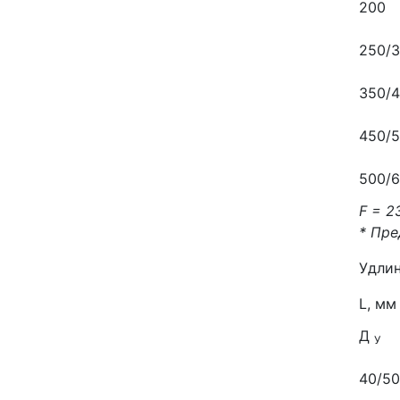
200
250/
350/
450/
500/
F = 2
* Пре
Удлин
L, мм
Д
У
40/50