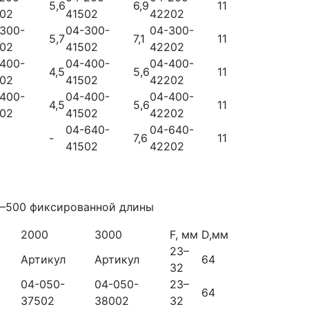
5,6
6,9
11
202
41502
42202
300-
04-300-
04-300-
5,7
7,1
11
202
41502
42202
400-
04-400-
04-400-
4,5
5,6
11
202
41502
42202
400-
04-400-
04-400-
4,5
5,6
11
202
41502
42202
04-640-
04-640-
-
7,6
11
41502
42202
0–500 фиксированной длины
2000
3000
F, мм
D,мм
23–
Артикул
Артикул
64
32
04-050-
04-050-
23–
64
37502
38002
32