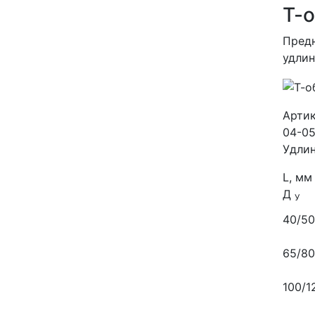
Т-
Предн
удлин
Арти
04-05
Удлин
L, мм
Д
У
40/50
65/80
100/1