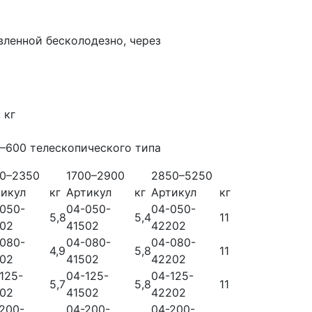
вленной бесколодезно, через
 кг
–600 телескопического типа
00–2350
1700–2900
2850–5250
икул
кг
Артикул
кг
Артикул
кг
050-
04-050-
04-050-
5,8
5,4
11
202
41502
42202
080-
04-080-
04-080-
4,9
5,8
11
202
41502
42202
125-
04-125-
04-125-
5,7
5,8
11
202
41502
42202
200-
04-200-
04-200-