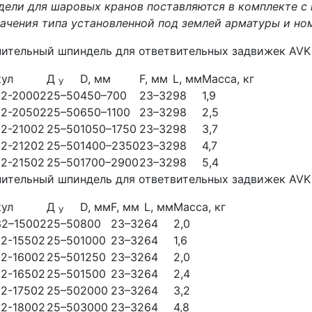
ели для шаровых кранов поставляются в комплекте с
ачения типа установленной под землей арматуры и но
ительный шпиндель для ответвительных задвижек AVK
кул
Д
D, мм
F, мм
L, мм
Масса, кг
У
32-20002
25–50
450–700
23–32
98
1,9
32-20502
25–50
650–1100
23–32
98
2,5
2-21002
25–50
1050–1750
23–32
98
3,7
2-21202
25–50
1400–2350
23–32
98
4,7
2-21502
25–50
1700–2900
23–32
98
5,4
ительный шпиндель для ответвительных задвижек AVK
кул
Д
D, мм
F, мм
L, мм
Масса, кг
У
32–15002
25–50
800
23–32
64
2,0
32-15502
25–50
1000
23–32
64
1,6
32-16002
25–50
1250
23–32
64
2,0
32-16502
25–50
1500
23–32
64
2,4
2-17502
25–50
2000
23–32
64
3,2
32-18002
25–50
3000
23–32
64
4,8