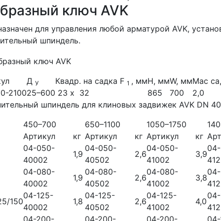
образный ключ AVK
азначен для управления любой арматурой AVK, устано
ительный шпиндель.
кул
Д
Квадр. на садка F
, мм
Н, мм
W, мм
Мас са,
У
1
0-2100
25–600
23 x
32
865
700
2,0
ительный шпиндель для клиновых задвижек AVK DN 40
450–700
650–1100
1050–1750
14
Артикул
кг
Артикул
кг
Артикул
кг
Арт
04-050-
04-050-
04-050-
04-
1,9
2,6
3,9
40002
40502
41002
41
04-080-
04-080-
04-080-
04-
1,9
2,6
3,8
40002
40502
41002
41
04-125-
04-125-
04-125-
04-
25/150
1,8
2,6
4,0
40002
40502
41002
41
04-200-
04-200-
04-200-
04-