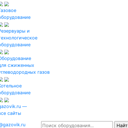
Газовое
оборудование
Резервуары и
технологическое
оборудование
Оборудование
для сжиженных
углеводородных газов
Котельное
оборудование
gazovik.ru —
все сайты
@gazovik.ru