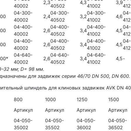
2,3
4,3
3,9
40002
40502
41002
41
04-300-
04-300-
04-300-
04-
300
2,4
3,2
4,6
40002
40502
41002
41
04-400-
04-400-
04-400-
04-
400
2,6
3,4
4,5
40002
40502
41002
41
04-400-
04-400-
04-400-
04-
500
2,6
3,4
4,5
40002
40502
41002
41
04-640-
04-640-
04-640-
600*
2,6
3,4
4,5
-
40002
40502
41002
3–32 мм; D= 98 мм.
дназначены для задвижек серии 46/70 DN 500, DN 600.
ительный шпиндель для клиновых задвижек AVK DN 4
800
1000
1250
1500
Артикул
Артикул
Артикул
Артикул
04-050-
04-050-
04-050-
04-050-
35002
35502
36002
36502