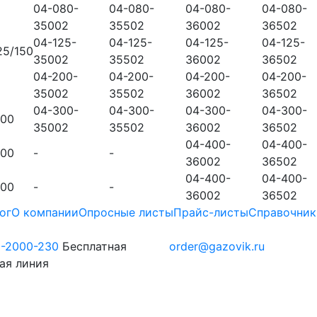
04-080-
04-080-
04-080-
04-080-
35002
35502
36002
36502
04-125-
04-125-
04-125-
04-125-
25/150
35002
35502
36002
36502
04-200-
04-200-
04-200-
04-200-
35002
35502
36002
36502
04-300-
04-300-
04-300-
04-300-
300
35002
35502
36002
36502
04-400-
04-400-
400
-
-
36002
36502
04-400-
04-400-
500
-
-
36002
36502
ог
О компании
Опросные листы
Прайс-листы
Справочник
0-2000-230
Бесплатная
order@gazovik.ru
ая линия