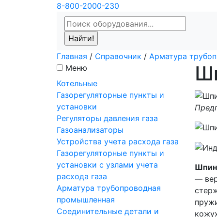
8-800-2000-230
Главная
/
Справочник
/
Арматура трубо
Ш
Меню
Котельные
Газорегуляторные пункты и
установки
Предп
Регуляторы давления газа
Газоанализаторы
Устройства учета расхода газа
Газорегуляторные пункты и
установки с узлами учета
Шпин
расхода газа
— вер
Арматура трубопроводная
стерж
промышленная
пружи
Соединительные детали и
кожух