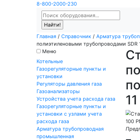
8-800-2000-230
Главная
/
Справочник
/
Арматура трубо
полиэтиленовыми трубопроводами SDR 1
С
Меню
Котельные
по
Газорегуляторные пункты и
установки
п
Регуляторы давления газа
Газоанализаторы
11
Устройства учета расхода газа
Газорегуляторные пункты и
установки с узлами учета
расхода газа
Арматура трубопроводная
Предп
промышленная