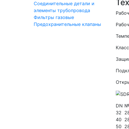
Те
Соединительные детали и
элементы трубопровода
Рабоч
Фильтры газовые
Предохранительные клапаны
Рабоч
Темпе
Класс
Защи
Подкл
Откры
DN
№
32
2
40
2
50
2