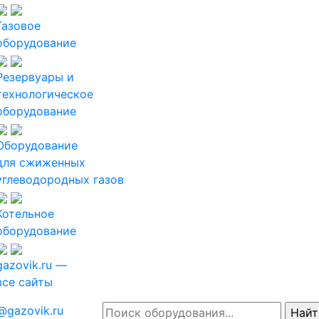
Газовое
оборудование
Резервуары и
технологическое
оборудование
Оборудование
для сжиженных
углеводородных газов
Котельное
оборудование
gazovik.ru —
все сайты
@gazovik.ru