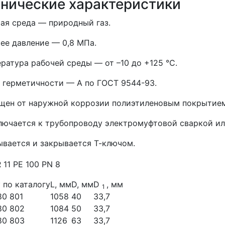
хнические характеристики
ая среда — природный газ.
ее давление — 0,8 МПа.
ратура рабочей среды — от –10 до +125 °С.
 герметичности — А по ГОСТ 9544-93.
щен от наружной коррозии полиэтиленовым покрытием
ючается к трубопроводу электромуфтовой сваркой ил
вается и закрывается Т-ключом.
 по каталогу
L, мм
D, мм
D
, мм
1
80 801
1058
40
33,7
80 802
1084
50
33,7
80 803
1126
63
33,7