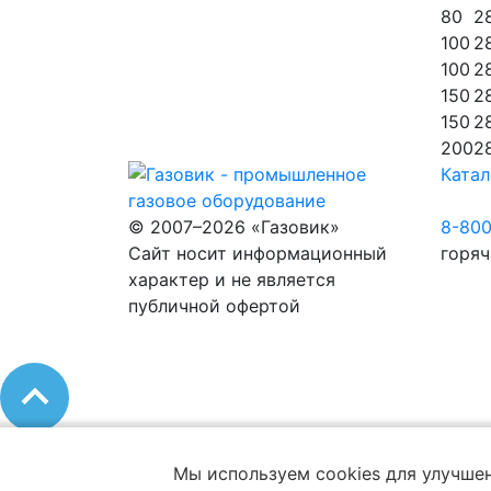
80
2
100
2
100
2
150
2
150
2
200
2
Катал
© 2007–2026 «Газовик»
8-80
Сайт носит информационный
горяч
характер и не является
публичной офертой
Мы используем cookies для улучшен