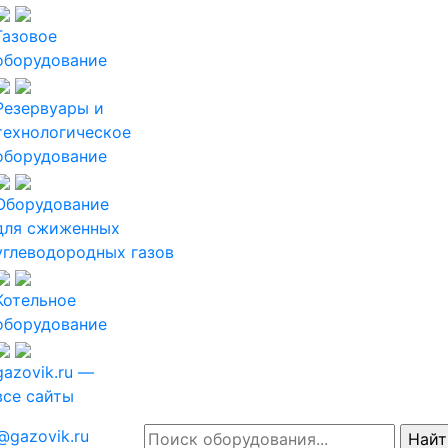
Газовое
оборудование
Резервуары и
технологическое
оборудование
Оборудование
для сжиженных
углеводородных газов
Котельное
оборудование
gazovik.ru —
все сайты
@gazovik.ru