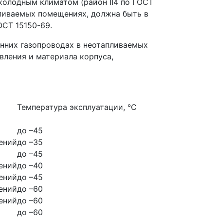
холодным климатом (район II4 по ГОСТ
пливаемых помещениях, должна быть в
ОСТ 15150-69.
нних газопроводах в неотапливаемых
вления и материала корпуса,
Температура эксплуатации, °С
до –45
ений
до –35
до –45
ений
до –40
ений
до –45
ений
до –60
ений
до –60
до –60