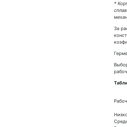
* Кор
сплав
механ
За ра
конст
коэфи
Герме
Выбор
рабоч
Табли
Рабоч
Низко
Средн