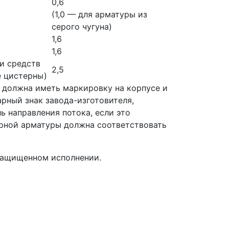
0,6
(1,0 — для арматуры из
серого чугуна)
1,6
1,6
и средств
2,5
е цистерны)
7 должна иметь маркировку на корпусе и
рный знак завода-изготовителя,
ь направления потока, если это
орной арматуры должна соответствовать
защищенном исполнении.