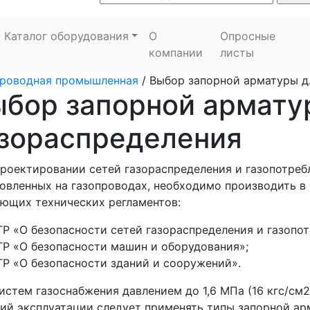
Каталог оборудования
О
Опросные
компании
листы
проводная промышленная
/
Выбор запорной арматуры д
бор запорной армату
азораспределения
роектировании сетей газораспределения и газопотреб
овленных на газопроводах, необходимо производить в
ющих технических регламентов:
ТР «О безопасности сетей газораспределения и газопот
ТР «О безопасности машин и оборудования»;
ТР «О безопасности зданий и сооружений».
истем газоснабжения давлением до 1,6 МПа (16 кгс/см
ий эксплуатации следует применять типы запорной арма