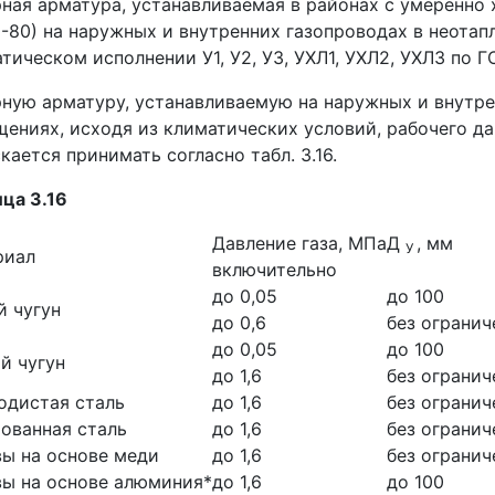
ная арматура, устанавливаемая в районах с умеренно 
-80) на наружных и внутренних газопроводах в неота
тическом исполнении У1, У2, У3, УХЛ1, УХЛ2, УХЛ3 по Г
ную арматуру, устанавливаемую на наружных и внутре
ениях, исходя из климатических условий, рабочего да
кается принимать согласно табл. 3.16.
ца 3.16
Давление газа, МПа
Д
, мм
У
риал
включительно
до 0,05
до 100
 чугун
до 0,6
без огранич
до 0,05
до 100
й чугун
до 1,6
без огранич
одистая сталь
до 1,6
без огранич
ованная сталь
до 1,6
без огранич
ы на основе меди
до 1,6
без огранич
ы на основе алюминия*
до 1,6
до 100