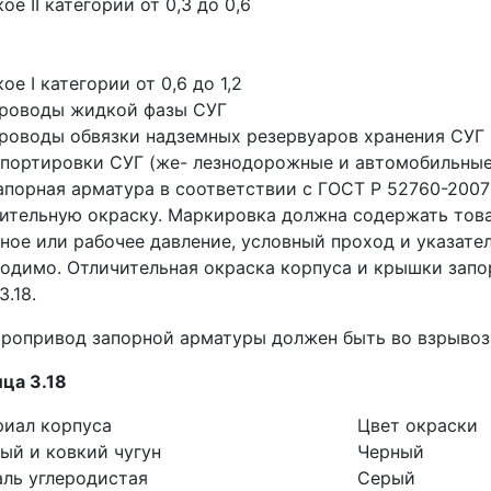
ое II категории от 0,3 до 0,6
ое I категории от 0,6 до 1,2
проводы жидкой фазы СУГ
роводы обвязки надземных резервуаров хранения СУГ 
портировки СУГ (же- лезнодорожные и автомобильны
апорная арматура в соответствии с ГОСТ Р 52760-200
ительную окраску. Маркировка должна содержать това
ное или рабочее давление, условный проход и указател
одимо. Отличительная окраска корпуса и крышки зап
3.18.
тропривод запорной арматуры должен быть во взрыво
ца 3.18
риал корпуса
Цвет окраски
рый и ковкий чугун
Черный
аль углеродистая
Серый