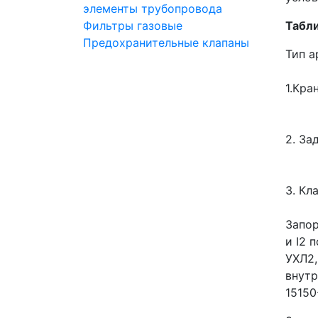
элементы трубопровода
Фильтры газовые
Табли
Предохранительные клапаны
Тип 
1.Кра
2. За
3. Кл
Запор
и I2 
УХЛ2,
внутр
15150