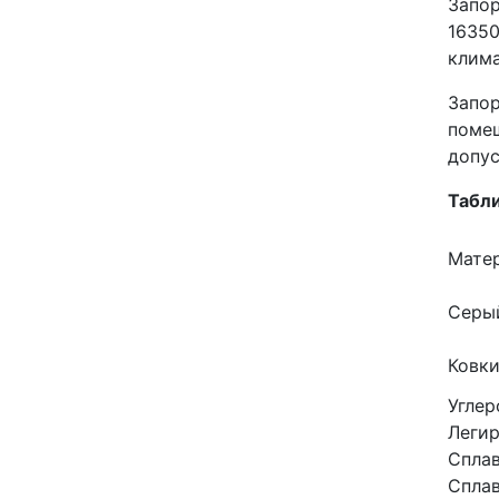
Запор
16350
клима
Запор
помещ
допус
Табли
Мате
Серый
Ковки
Углер
Легир
Сплав
Сплав