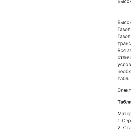
Высок
Высок
Газо
Газоп
транс
Вся з
отлич
услов
необх
табл. 
Элек
Табли
Мате
1. Се
2. Ст