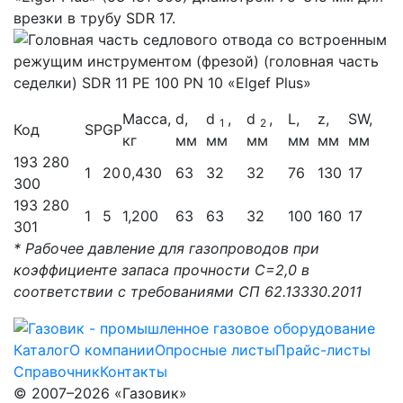
врезки в трубу SDR 17.
Масса,
d,
d
,
d
,
L,
z,
SW,
1
2
Код
SP
GP
кг
мм
мм
мм
мм
мм
мм
193 280
1
20
0,430
63
32
32
76
130
17
300
193 280
1
5
1,200
63
63
32
100
160
17
301
* Рабочее давление для газопроводов при
коэффициенте запаса прочности С=2,0 в
соответствии с требованиями СП 62.13330.2011
Каталог
О компании
Опросные листы
Прайс-листы
Справочник
Контакты
© 2007–2026 «Газовик»