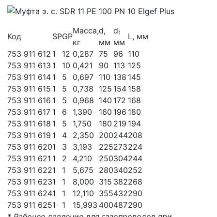
Масса,
d,
d
1
Код
SP
GP
L, мм
кг
мм
мм
753 911 612
1
12
0,287
75
96
110
753 911 613
1
10
0,421
90
113
125
753 911 614
1
5
0,697
110
138
145
753 911 615
1
5
0,738
125
154
158
753 911 616
1
5
0,968
140
172
168
753 911 617
1
6
1,390
160
196
180
753 911 618
1
5
1,750
180
219
194
753 911 619
1
4
2,350
200
244
208
753 911 620
1
3
3,193
225
273
224
753 911 621
1
2
4,210
250
304
244
753 911 622
1
1
5,675
280
340
252
753 911 623
1
1
8,000
315
382
268
753 911 624
1
1
12,110
355
432
290
753 911 625
1
1
15,993
400
487
290
* Рабочее давление для газопроводов при