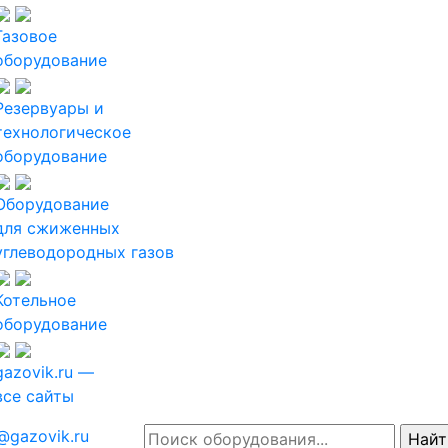
Газовое
оборудование
Резервуары и
технологическое
оборудование
Оборудование
для сжиженных
углеводородных газов
Котельное
оборудование
gazovik.ru —
все сайты
@gazovik.ru