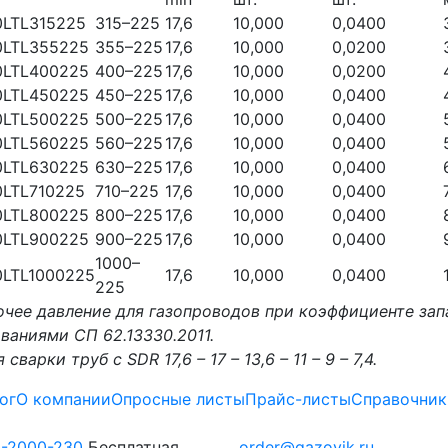
0LTL315225
315–225
17,6
10,000
0,0400
0LTL355225
355–225
17,6
10,000
0,0200
0LTL400225
400–225
17,6
10,000
0,0200
0LTL450225
450–225
17,6
10,000
0,0400
0LTL500225
500–225
17,6
10,000
0,0400
0LTL560225
560–225
17,6
10,000
0,0400
0LTL630225
630–225
17,6
10,000
0,0400
0LTL710225
710–225
17,6
10,000
0,0400
0LTL800225
800–225
17,6
10,000
0,0400
0LTL900225
900–225
17,6
10,000
0,0400
1000–
0LTL1000225
17,6
10,000
0,0400
225
очее давление для газопроводов при коэффициенте зап
ваниями СП 62.13330.2011.
 сварки труб с SDR 17,6 – 17 – 13,6 – 11 – 9 – 7,4.
ог
О компании
Опросные листы
Прайс-листы
Справочник
0-2000-230
Бесплатная
order@gazovik.ru