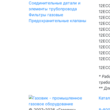
Соединительные детали и
12EC
элементы трубопровода
12EC
Фильтры газовые
12EC
Предохранительные клапаны
12EC
12EC
12EC
12EC
12EC
12EC
12EC
12EC
* Раб
требо
** Для
Катал
© 2007–2026 «Газовик»
8-80