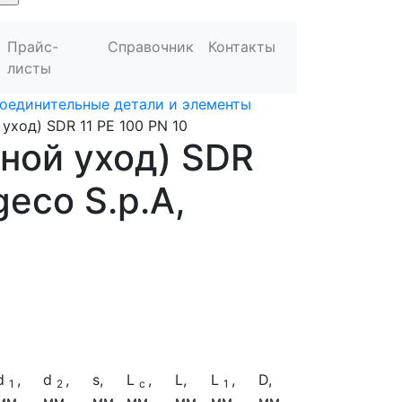
Прайс-
Справочник
Контакты
листы
оединительные детали и элементы
уход) SDR 11 PE 100 PN 10
ной уход) SDR
geco S.p.A,
d
,
d
,
s,
L
,
L,
L
,
D,
1
2
c
1
мм
мм
мм
мм
мм
мм
мм