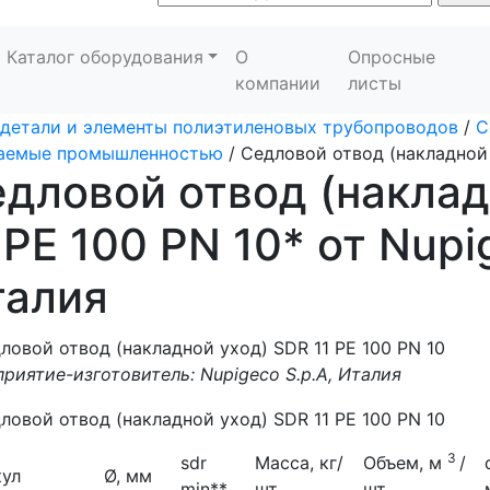
Каталог оборудования
О
Опросные
компании
листы
детали и элементы полиэтиленовых трубопроводов
/
С
каемые промышленностью
/
Седловой отвод (накладной 
дловой отвод (наклад
 PE 100 PN 10* от Nupi
талия
риятие-изготовитель: Nupigeco S.p.A, Италия
3
sdr
Масса, кг/
Объем, м
/
кул
Ø, мм
min**
шт.
шт.