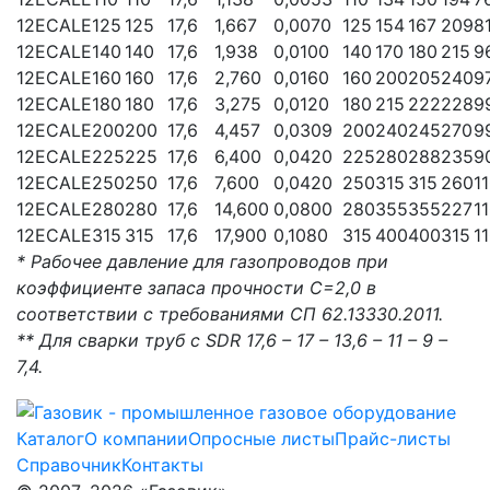
12ECALE125
125
17,6
1,667
0,0070
125
154
167
209
81
12ECALE140
140
17,6
1,938
0,0100
140
170
180
215
9
12ECALE160
160
17,6
2,760
0,0160
160
200
205
240
9
12ECALE180
180
17,6
3,275
0,0120
180
215
222
228
9
12ECALE200
200
17,6
4,457
0,0309
200
240
245
270
9
12ECALE225
225
17,6
6,400
0,0420
225
280
288
235
9
12ECALE250
250
17,6
7,600
0,0420
250
315
315
260
1
12ECALE280
280
17,6
14,600
0,0800
280
355
355
227
1
12ECALE315
315
17,6
17,900
0,1080
315
400
400
315
1
* Рабочее давление для газопроводов при
коэффициенте запаса прочности С=2,0 в
соответствии с требованиями СП 62.13330.2011.
** Для сварки труб с SDR 17,6 – 17 – 13,6 – 11 – 9 –
7,4.
Каталог
О компании
Опросные листы
Прайс-листы
Справочник
Контакты