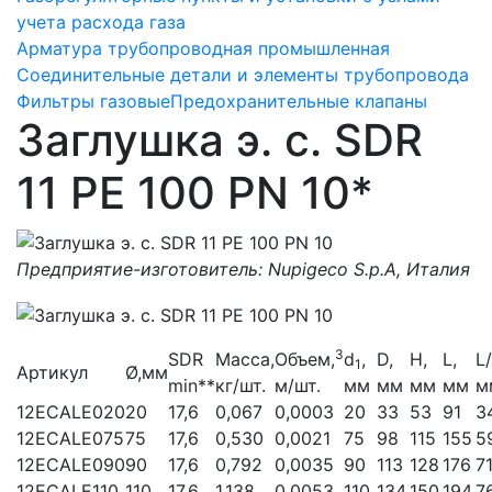
учета расхода газа
Арматура трубопроводная промышленная
Соединительные детали и элементы трубопровода
Фильтры газовые
Предохранительные клапаны
Заглушка э. с. SDR
11 PE 100 PN 10*
Предприятие-изготовитель: Nupigeco S.p.A, Италия
3
SDR
Масса,
Объем,
d
,
D,
Н,
L,
L/
1
Артикул
Ø,мм
min**
кг/шт.
м/шт.
мм
мм
мм
мм
м
12ECALE020
20
17,6
0,067
0,0003
20
33
53
91
3
12ECALE075
75
17,6
0,530
0,0021
75
98
115
155
5
12ECALE090
90
17,6
0,792
0,0035
90
113
128
176
7
12ECALE110
110
17,6
1,138
0,0053
110
134
150
194
7