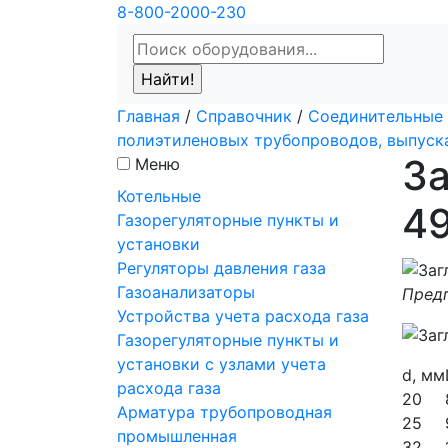
8-800-2000-230
Главная
/
Справочник
/
Соединительные 
полиэтиленовых трубопроводов, выпус
За
Меню
Котельные
4
Газорегуляторные пункты и
установки
Регуляторы давления газа
Газоанализаторы
Предп
Устройства учета расхода газа
Газорегуляторные пункты и
установки с узлами учета
d, мм
расхода газа
20
Арматура трубопроводная
25
промышленная
32