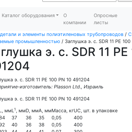
Каталог оборудования
О
Опросные
компании
листы
детали и элементы полиэтиленовых трубопроводов
/
С
каемые промышленностью
/
Заглушка э. с. SDR 11 PE 10
глушка э. с. SDR 11 PE
91204
риятие-изготовитель: Plasson Ltd., Израиль
1
L, мм
L
, мм
D, мм
A, мм
Масса, кг
UC, шт. в упаковке
84
37
36
35
0,05
400
92
40
36
38
0,05
400
103
44
44
41
0,07
300