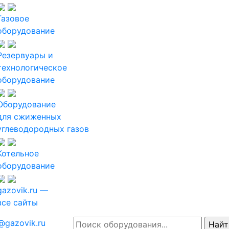
Газовое
оборудование
Резервуары и
технологическое
оборудование
Оборудование
для сжиженных
углеводородных газов
Котельное
оборудование
gazovik.ru —
все сайты
@gazovik.ru