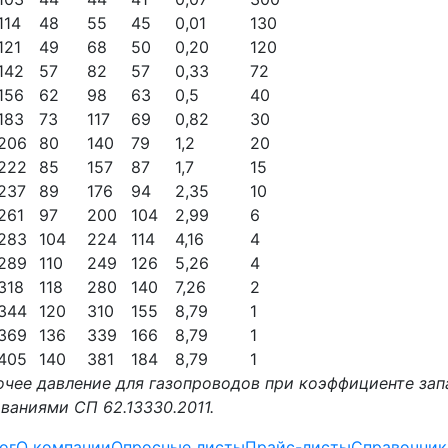
114
48
55
45
0,01
130
121
49
68
50
0,20
120
142
57
82
57
0,33
72
156
62
98
63
0,5
40
183
73
117
69
0,82
30
206
80
140
79
1,2
20
222
85
157
87
1,7
15
237
89
176
94
2,35
10
261
97
200
104
2,99
6
283
104
224
114
4,16
4
289
110
249
126
5,26
4
318
118
280
140
7,26
2
344
120
310
155
8,79
1
369
136
339
166
8,79
1
405
140
381
184
8,79
1
очее давление для газопроводов при коэффициенте зап
ваниями СП 62.13330.2011.
ог
О компании
Опросные листы
Прайс-листы
Справочник