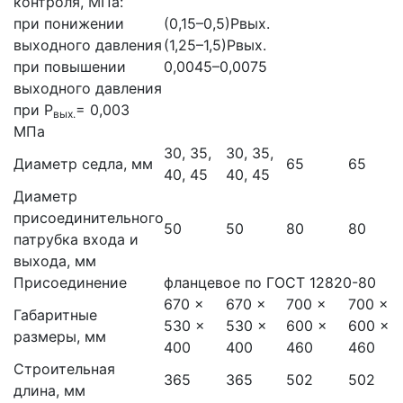
контроля, МПа:
при понижении
(0,15–0,5)Рвых.
выходного давления
(1,25–1,5)Рвых.
при повышении
0,0045–0,0075
выходного давления
при Р
= 0,003
вых.
МПа
30, 35,
30, 35,
Диаметр седла, мм
65
65
40, 45
40, 45
Диаметр
присоединительного
50
50
80
80
патрубка входа и
выхода, мм
Присоединение
фланцевое по ГОСТ 12820-80
670 x
670 x
700 x
700 x
Габаритные
530 x
530 x
600 x
600 x
размеры, мм
400
400
460
460
Строительная
365
365
502
502
длина, мм