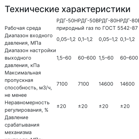
Технические характеристики
РДГ-50Н
РДГ-50В
РДГ-80Н
РДГ-80
Рабочая среда
природный газ по ГОСТ 5542-87
Диапазон входного
0,05–1,2
0,1–1,2
0,05–1,2
0,1–1,2
давления, МПа
Диапазон настройки
выходного
1,5–60
60–600
1,5–60
60–600
давления, кПа
Максимальная
пропускная
7100
7100
14600
14600
способность, м3/ч,
не менее
Неравномерность
±20
±20
±20
±20
регулирования, %
Давление
срабатывания
механизма