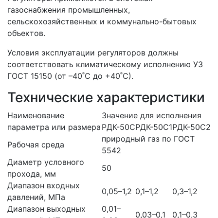
газоснабжения промышленных,
сельскохозяйственных и коммунально-бытовых
объектов.
Условия эксплуатации регуляторов должны
соответствовать климатическому исполнению УЗ
ГОСТ 15150 (от –40˚С до +40˚С).
Технические характеристики
Наименование
Значение для исполнения
параметра или размера
РДК-50С
РДК-50С1
РДК-50С2
природный газ по ГОСТ
Рабочая среда
5542
Диаметр условного
50
прохода, мм
Диапазон входных
0,05–1,2
0,1–1,2
0,3–1,2
давлений, МПа
Диапазон выходных
0,01–
0,03–0,1
0,1–0,3