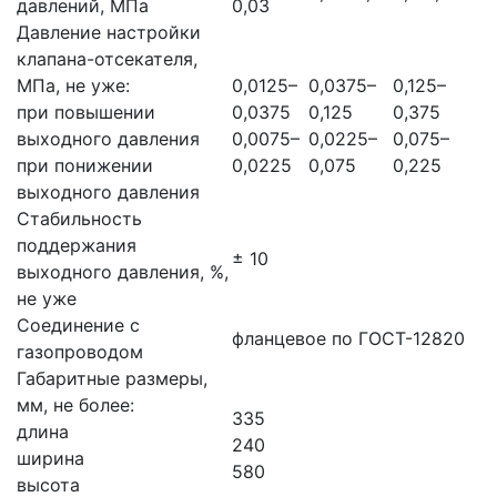
давлений, МПа
0,03
Давление настройки
клапана-отсекателя,
МПа, не уже:
0,0125–
0,0375–
0,125–
при повышении
0,0375
0,125
0,375
выходного давления
0,0075–
0,0225–
0,075–
при понижении
0,0225
0,075
0,225
выходного давления
Стабильность
поддержания
± 10
выходного давления, %,
не уже
Соединение с
фланцевое по ГОСТ-12820
газопроводом
Габаритные размеры,
мм, не более:
335
длина
240
ширина
580
высота