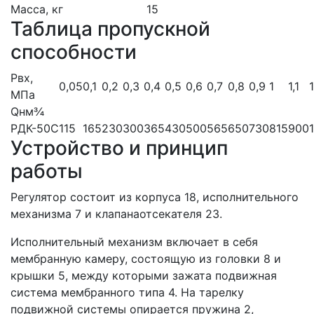
Масса, кг
15
Таблица пропускной
способности
Pвх,
0,05
0,1
0,2
0,3
0,4
0,5
0,6
0,7
0,8
0,9
1
1,1
1
МПа
Qнм¾
РДК-50С
115
165
230
300
365
430
500
565
650
730
815
900
Устройство и принцип
работы
Регулятор состоит из корпуса 18, исполнительного
механизма 7 и клапанаотсекателя 23.
Исполнительный механизм включает в себя
мембранную камеру, состоящую из головки 8 и
крышки 5, между которыми зажата подвижная
система мембранного типа 4. На тарелку
подвижной системы опирается пружина 2,