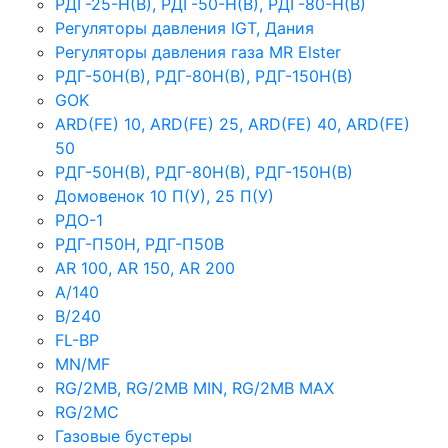
РДГ-25-Н(В), РДГ-50-Н(В), РДГ-80-Н(В)
Регуляторы давления IGT, Дания
Регуляторы давления газа MR Elster
РДГ-50Н(В), РДГ-80Н(В), РДГ-150Н(В)
GOK
ARD(FE) 10, ARD(FE) 25, ARD(FE) 40, ARD(FE)
50
РДГ-50Н(В), РДГ-80Н(В), РДГ-150Н(В)
Домовенок 10 П(У), 25 П(У)
РДО-1
РДГ-П50Н, РДГ-П50В
AR 100, AR 150, AR 200
A/140
B/240
FL-BP
MN/MF
RG/2MB, RG/2MB MIN, RG/2MB MAX
RG/2MC
Газовые бустеры