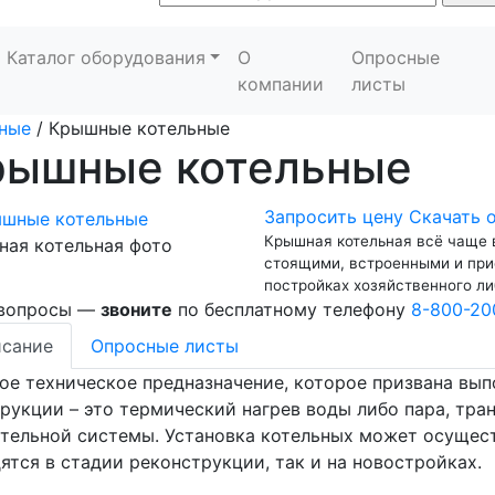
Каталог оборудования
О
Опросные
компании
листы
ные
/
Крышные котельные
рышные котельные
Запросить цену
Скачать 
Крышная котельная всё чаще 
ая котельная фото
стоящими, встроенными и прис
постройках хозяйственного ли
 вопросы —
звоните
по бесплатному телефону
8-800-20
сание
Опросные листы
ое техническое предназначение, которое призвана вы
рукции – это термический нагрев воды либо пара, тр
тельной системы. Установка котельных может осущест
ятся в стадии реконструкции, так и на новостройках.