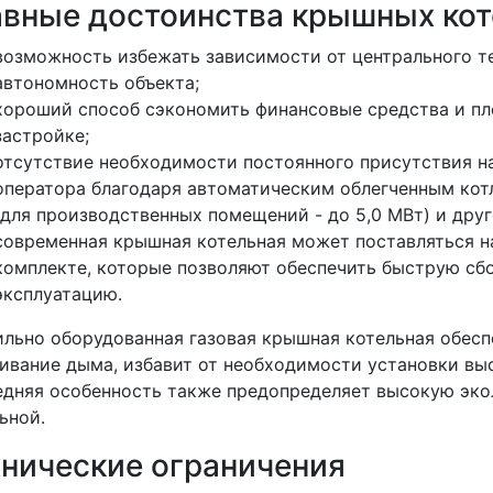
авные достоинства крышных ко
возможность избежать зависимости от центрального т
автономность объекта;
хороший способ сэкономить финансовые средства и пл
застройке;
отсутствие необходимости постоянного присутствия н
оператора благодаря автоматическим облегченным кот
(для производственных помещений - до 5,0 МВт) и друг
современная крышная котельная может поставляться н
комплекте, которые позволяют обеспечить быструю сбо
эксплуатацию.
льно оборудованная газовая крышная котельная обесп
ивание дыма, избавит от необходимости установки вы
дняя особенность также предопределяет высокую эко
ьной.
хнические ограничения