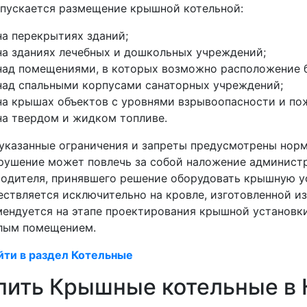
пускается размещение крышной котельной:
на перекрытиях зданий;
на зданиях лечебных и дошкольных учреждений;
над помещениями, в которых возможно расположение б
над спальными корпусами санаторных учреждений;
на крышах объектов с уровнями взрывоопасности и пож
на твердом и жидком топливе.
казанные ограничения и запреты предусмотрены норм
рушение может повлечь за собой наложение администр
одителя, принявшего решение оборудовать крышную у
ствляется исключительно на кровле, изготовленной и
ендуется на этапе проектирования крышной установк
лым помещением.
йти в раздел Котельные
пить Крышные котельные в 