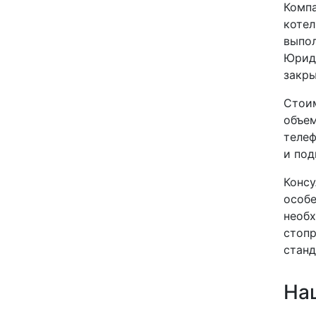
Компа
котел
выпол
Юриди
закр
Стоим
объем
телеф
и под
Консу
особе
необх
стопр
станд
На