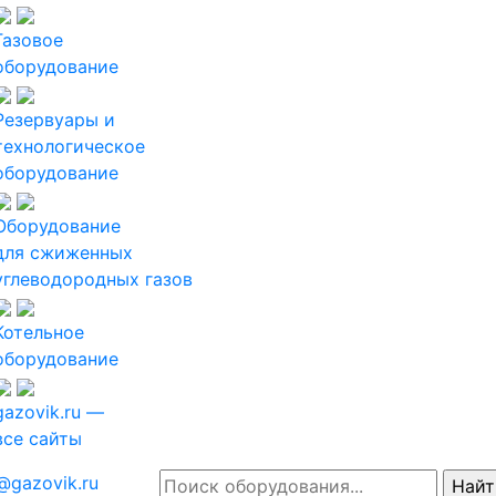
Газовое
оборудование
Резервуары и
технологическое
оборудование
Оборудование
для сжиженных
углеводородных газов
Котельное
оборудование
gazovik.ru —
все сайты
@gazovik.ru