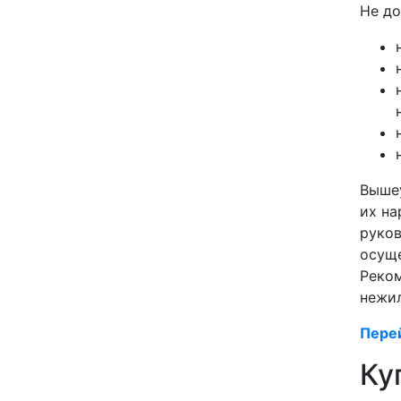
Не до
Вышеу
их на
руков
осуще
Реком
нежи
Пере
Ку