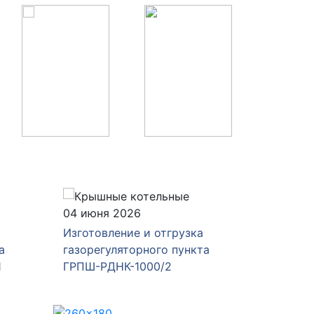
04 июня 2026
28 мая 
Изготовление и отгрузка
Изготов
а
газорегуляторного пункта
газорег
1
ГРПШ-РДНК-1000/2
ГРПШ-4